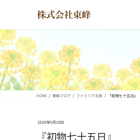
コ
ナ
ン
ビ
テ
ゲ
ン
ー
ツ
シ
に
ョ
移
ン
動
に
移
動
HOME
東峰ブログ
ファミリア北条
『初物七十五日』
2026年5月18日
『初物七十五日』