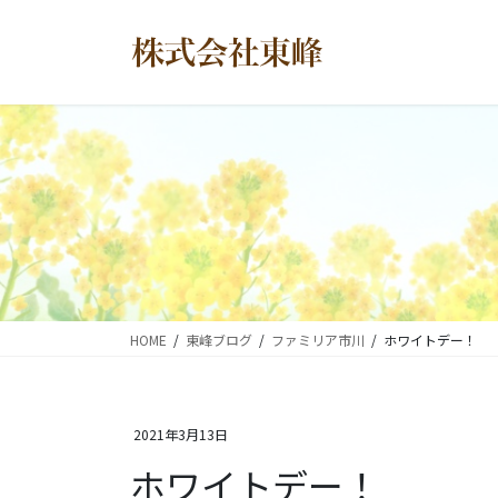
コ
ナ
ン
ビ
テ
ゲ
ン
ー
ツ
シ
に
ョ
移
ン
動
に
移
動
HOME
東峰ブログ
ファミリア市川
ホワイトデー！
2021年3月13日
ホワイトデー！