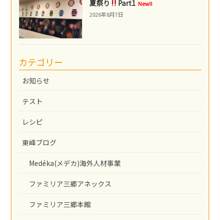
夏祭り
Part1
New!!
2026年8月7日
カテゴリー
お知らせ
テスト
レシピ
東峰ブログ
Medéka(メデカ)海外人材事業
ファミリア三郷アネックス
ファミリア三郷本館