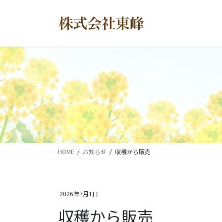
コ
ナ
ン
ビ
テ
ゲ
ン
ー
ツ
シ
に
ョ
移
ン
動
に
移
動
HOME
お知らせ
収穫から販売
2026年7月1日
収穫から販売