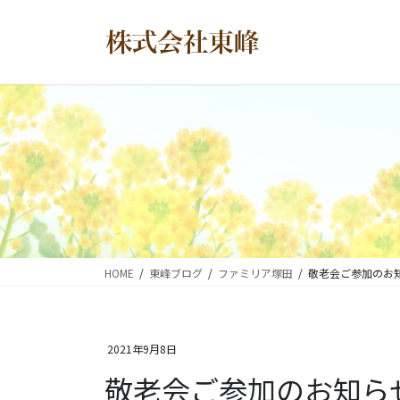
コ
ナ
ン
ビ
テ
ゲ
ン
ー
ツ
シ
に
ョ
移
ン
動
に
移
動
HOME
東峰ブログ
ファミリア塚田
敬老会ご参加のお
2021年9月8日
敬老会ご参加のお知ら