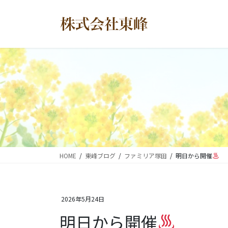
コ
ナ
ン
ビ
テ
ゲ
ン
ー
ツ
シ
に
ョ
移
ン
動
に
移
動
HOME
東峰ブログ
ファミリア塚田
明日から開催
2026年5月24日
明日から開催