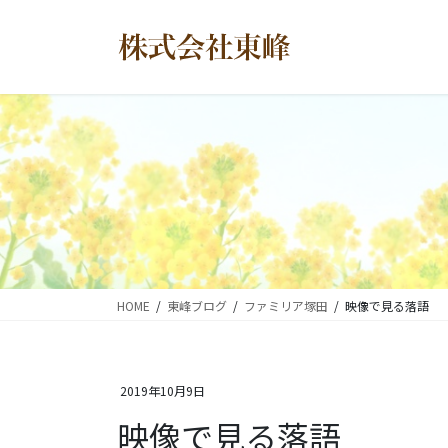
コ
ナ
ン
ビ
テ
ゲ
ン
ー
ツ
シ
に
ョ
移
ン
動
に
移
動
HOME
東峰ブログ
ファミリア塚田
映像で見る落語
2019年10月9日
映像で見る落語