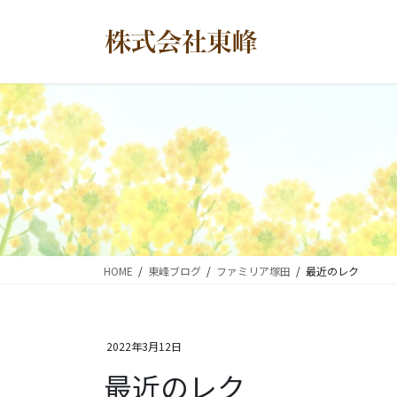
コ
ナ
ン
ビ
テ
ゲ
ン
ー
ツ
シ
に
ョ
移
ン
動
に
移
動
HOME
東峰ブログ
ファミリア塚田
最近のレク
2022年3月12日
最近のレク