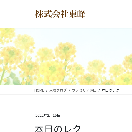
コ
ナ
ン
ビ
テ
ゲ
ン
ー
ツ
シ
に
ョ
移
ン
動
に
移
動
HOME
東峰ブログ
ファミリア塚田
本日のレク
2022年2月15日
本日のレク