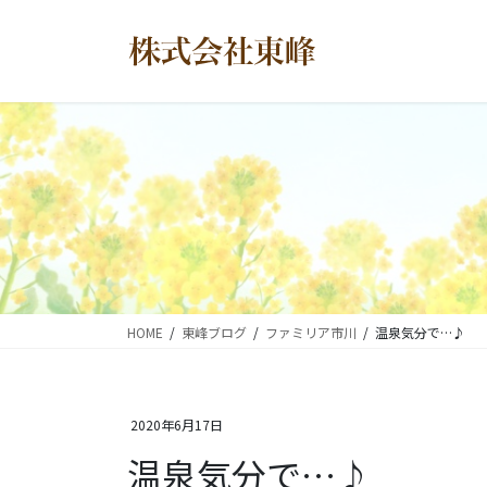
コ
ナ
ン
ビ
テ
ゲ
ン
ー
ツ
シ
に
ョ
移
ン
動
に
移
動
HOME
東峰ブログ
ファミリア市川
温泉気分で…♪
2020年6月17日
温泉気分で…♪