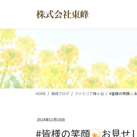
コ
ナ
ン
ビ
テ
ゲ
ン
ー
ツ
シ
に
ョ
移
ン
動
に
移
動
HOME
東峰ブログ
ファミリア鎌ヶ谷
#皆様の笑顔
2024年11月18日
#皆様の笑顔
お見せ