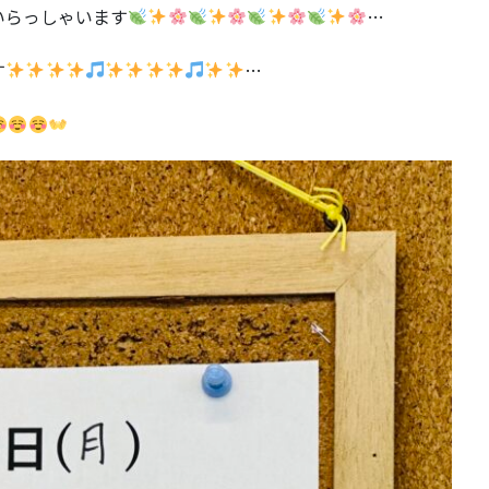
いらっしゃいます
…
す
…