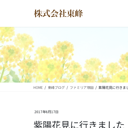
コ
ナ
ン
ビ
テ
ゲ
ン
ー
ツ
シ
に
ョ
移
ン
動
に
移
動
HOME
東峰ブログ
ファミリア塚田
紫陽花見に行きま
2017年6月17日
紫陽花見に行きました