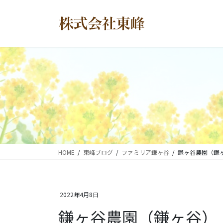
コ
ナ
ン
ビ
テ
ゲ
ン
ー
ツ
シ
に
ョ
移
ン
動
に
移
動
HOME
東峰ブログ
ファミリア鎌ヶ谷
鎌ヶ谷農園（鎌
2022年4月8日
鎌ヶ谷農園（鎌ヶ谷）