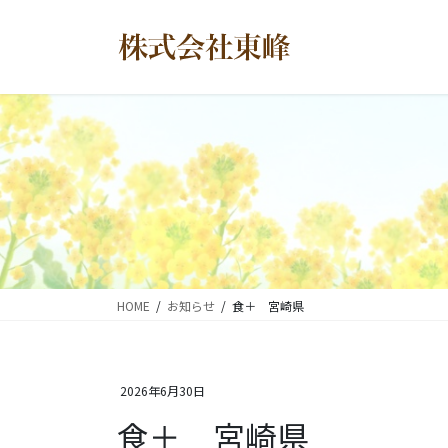
コ
ナ
ン
ビ
テ
ゲ
ン
ー
ツ
シ
に
ョ
移
ン
動
に
移
動
HOME
お知らせ
食＋ 宮崎県
2026年6月30日
食＋ 宮崎県