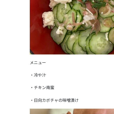
メニュー
・冷や汁
・チキン南蛮
・日向カボチャの味噌漬け