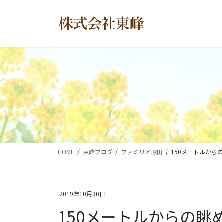
コ
ナ
ン
ビ
テ
ゲ
ン
ー
ツ
シ
に
ョ
移
ン
動
に
移
動
HOME
東峰ブログ
ファミリア塚田
150メートルから
2019年10月30日
150メートルからの眺