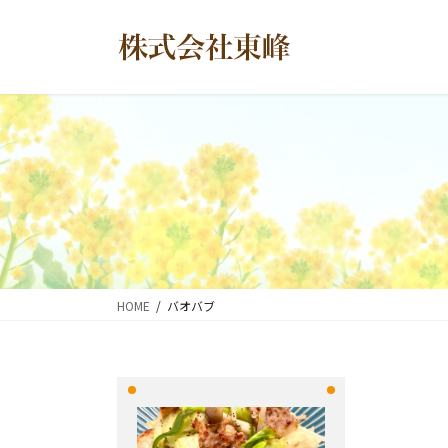
コ
ナ
ン
ビ
テ
ゲ
ン
ー
ツ
シ
に
ョ
移
ン
動
に
移
動
HOME
バオバブ