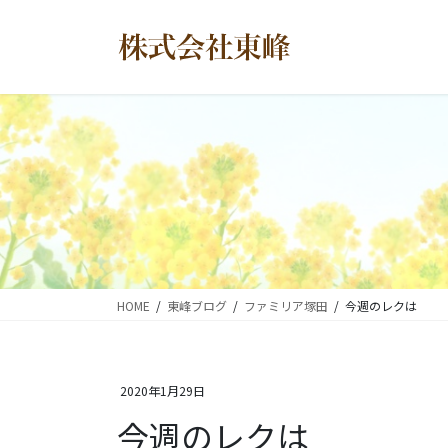
コ
ナ
ン
ビ
テ
ゲ
ン
ー
ツ
シ
に
ョ
移
ン
動
に
移
動
HOME
東峰ブログ
ファミリア塚田
今週のレクは
2020年1月29日
今週のレクは