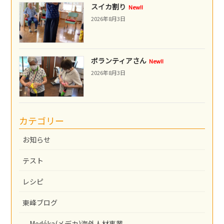
スイカ割り
New!!
2026年8月3日
ボランティアさん
New!!
2026年8月3日
カテゴリー
お知らせ
テスト
レシピ
東峰ブログ
Medéka(メデカ)海外人材事業