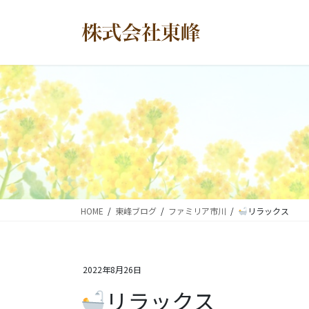
コ
ナ
ン
ビ
テ
ゲ
ン
ー
ツ
シ
に
ョ
移
ン
動
に
移
動
HOME
東峰ブログ
ファミリア市川
リラックス
2022年8月26日
リラックス