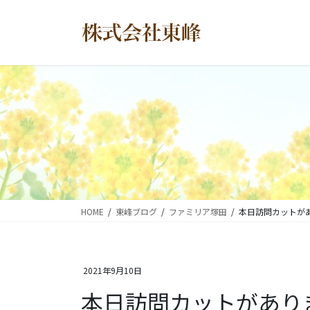
コ
ナ
ン
ビ
テ
ゲ
ン
ー
ツ
シ
に
ョ
移
ン
動
に
移
動
HOME
東峰ブログ
ファミリア塚田
本日訪問カットが
2021年9月10日
本日訪問カットがあり