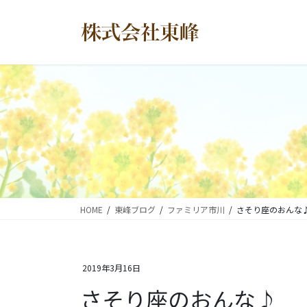
コ
ナ
ン
ビ
テ
ゲ
ン
ー
ツ
シ
に
ョ
移
ン
動
に
移
動
HOME
東峰ブログ
ファミリア市川
さそり座のおんな
2019年3月16日
さそり座のおんな♪